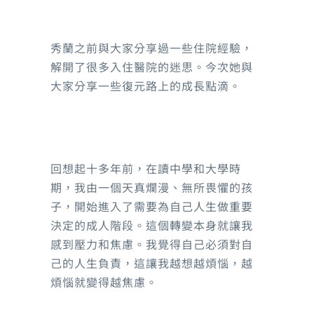
精神健康知識
秀蘭之前與大家分享過一些住院經驗，
社區服務
解開了很多入住醫院的迷思。今次她與
藥物副作用
大家分享一些復元路上的成長點滴。
職業康復服務
社會資源
醫療
照顧者角落
院舍
回想起十多年前，在讀中學和大學時
期，我由一個天真爛漫、無所畏懼的孩
自我療愈系列
子，開始進入了需要為自己人生做重要
決定的成人階段。這個轉變本身就讓我
感到壓力和焦慮。我覺得自己必須對自
輕鬆行山路線
己的人生負責，這讓我越想越煩惱，越
煩惱就變得越焦慮。
海濱公園