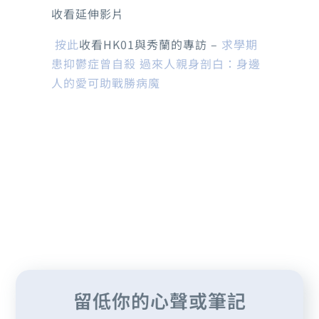
收看延伸影片
按此
收看HK01與秀蘭的專訪 –
求學期
患抑鬱症曾自殺 過來人親身剖白：身邊
人的愛可助戰勝病魔
留低你的心聲或筆記