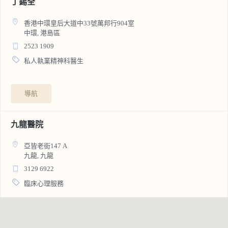
丁錫全
香港中環皇后大道中33號萬邦行904室
中環, 港島區
2523 1909
私人執業精神科醫生
導航
九龍醫院
亞皆老街147 A
九龍, 九龍
3129 6922
臨床心理服務
導航