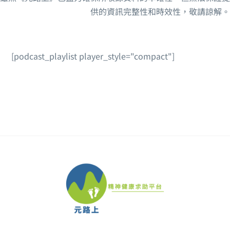
導航
供的資訊完整性和時效性，敬請諒解。
仁安醫院
[podcast_playlist player_style="compact"]
大圍富健街18號
沙田, 新界
26083388
公營精神科醫院
經精神科醫生轉介
導航
仁濟醫院
仁濟街 7-11 號
荃灣, 新界
2417 8383