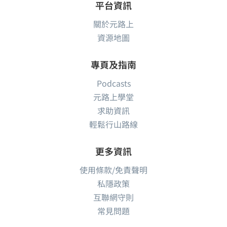
平台資訊
急症室
關於元路上
資源地圖
導航
網站
專頁及指南
伊利沙伯醫院
Podcasts
加士居道30號
元路上學堂
九龍, 九龍
求助資訊
3506 8888
輕鬆行山路線
急症室
更多資訊
導航
網站
使用條款/免責聲明
私隱政策
何定邦
互聯網守則
常見問題
干諾道中130-136號誠信大廈704-5室
上環, 港島區