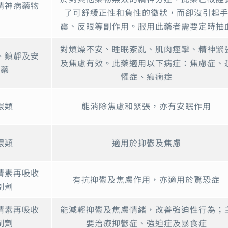
精神病藥物
了可舒緩正性和負性的徵狀，而卻沒引起
震、反眼等副作用。服用此藥者需要定時抽
對煩燥不安、睡眠紊亂、肌肉痙攣、精神緊
、鎮靜及安
及焦慮有效。此藥適用以下病症：焦慮症、
眠藥
懼症、癲癇症
環類
能消除焦慮和緊張，亦有安眠作用
環類
適用於抑鬱及焦慮
清素再吸收
有抗抑鬱及焦慮作用，亦適用於驚恐症
制劑
清素再吸收
能減輕抑鬱及焦慮情緒，改善強迫性行為；
制劑
要治療抑鬱症、強迫症及暴食症