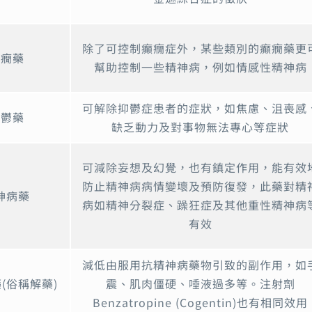
除了可控制癲癇症外，某些類別的癲癇藥更
癲癇藥
幫助控制一些精神病，例如情感性精神病
可解除抑鬱症患者的症狀，如焦慮、沮喪感
抑鬱藥
缺乏動力及對事物無法專心等症狀
可減除妄想及幻覺，也有鎮定作用，能有效
防止精神病病情變壞及預防復發，此藥對精
神病藥
病如精神分裂症、躁狂症及其他重性精神病
有效
減低由服用抗精神病藥物引致的副作用，如
(俗稱解藥)
震、肌肉僵硬、唾液過多等。注射劑
Benzatropine (Cogentin)也有相同效用