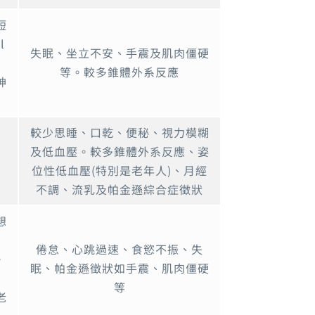
短
l
失眠、坐立不安、手震及肌肉僵硬
等。較多錐體外系反應
神
較少思睡、口乾、便秘、視力模糊
及低血壓。較多錐體外系反應、姿
位性低血壓(特別是老年人)、月經
不調、流乳及帕金遜綜合症徵狀
想
倦怠、心跳過速、食慾不振、失
。
眠、帕金遜徵狀如手震、肌肉僵硬
裂
等
老