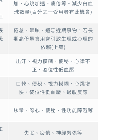
加、心跳加速、疲倦等。減少白血
手
球數量(百分之一受用者有此機會)
血
張
倦怠、暈眩、遺忘近期事物，若長
恐
期高份量食用會引致生理或心理的
依賴(上癮)
出汗、視力模糊、便秘、心律不
正、姿位性低血壓
口乾、便秘、視力模糊、心跳增
快、姿位性低血壓、過敏反應
眩暈、噁心、便秘、性功能障礙等
主
失眠、疲倦、神經緊張等