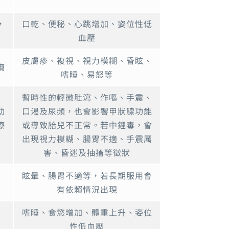
，
口乾、便秘、心跳增加、姿位性低
血壓
皮膚疹、複視、視力模糊、昏眩、
癇
嗜睡、易怒等
暫時性的輕微肚瀉、作嘔、手震、
助
口渴及尿頻，也會影響甲狀腺功能
療
或導致胎兒不正常。若中鋰毒，會
出現視力模糊、腸胃不適、手震厲
害、昏迷及抽搐等徵狀
眩暈、腸胃不適等，若長期服用會
有依賴情況出現
嗜睡、食慾增加、體重上升、姿位
性低血壓