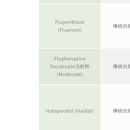
Flupenthixol
傳統抗
(Fluanxol)
Fluphenazine
Decanoate注射劑
傳統抗
(Modecate)
Haloperidol (Haldol)
傳統抗