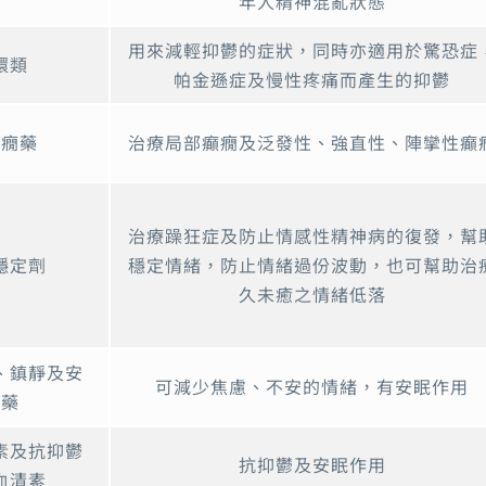
年人精神混亂狀態
用來減輕抑鬱的症狀，同時亦適用於驚恐症
環類
帕金遜症及慢性疼痛而產生的抑鬱
癲癇藥
治療局部癲癇及泛發性、強直性、陣攣性癲
治療躁狂症及防止情感性精神病的復發，幫
穩定劑
穩定情緒，防止情緒過份波動，也可幫助治
久未癒之情緒低落
、鎮靜及安
可減少焦慮、不安的情緒，有安眠作用
眠藥
素及抗抑鬱
抗抑鬱及安眠作用
血清素