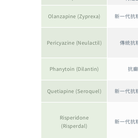
Olanzapine (Zyprexa)
新一代抗
Pericyazine (Neulactil)
傳統抗
Phanytoin (Dilantin)
抗
Quetiapine (Seroquel)
新一代抗
Risperidone
新一代抗
(Risperdal)