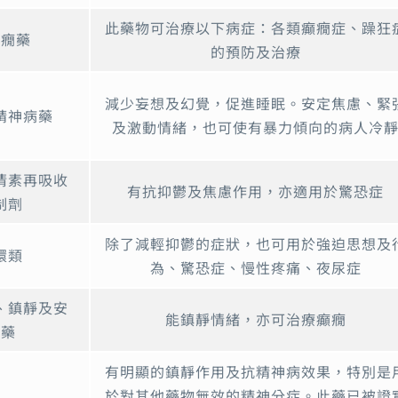
此藥物可治療以下病症：各類癲癇症、躁狂
癲癇藥
的預防及治療
減少妄想及幻覺，促進睡眠。安定焦慮、緊
精神病藥
及激動情緒，也可使有暴力傾向的病人冷
清素再吸收
有抗抑鬱及焦慮作用，亦適用於驚恐症
制劑
除了減輕抑鬱的症狀，也可用於強迫思想及
環類
為、驚恐症、慢性疼痛、夜尿症
、鎮靜及安
能鎮靜情緒，亦可治療癲癇
眠藥
有明顯的鎮靜作用及抗精神病效果，特別是
於對其他藥物無效的精神分症。此藥已被證