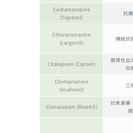
Carbamazepine
抗
(Tegretol)
Chlorpromazine
傳統抗
(Largactil)
選擇性血
Citalopram (Cipram)
抑
Clomipramine
三
(Anafranil)
抗焦慮藥
Clonazepam (Rivotril)