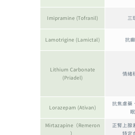
Imipramine (Tofranil)
三
Lamotrigine (Lamictal)
抗
Lithium Carbonate
情緒
(Priadel)
抗焦慮藥
Lorazepam (Ativan)
Mirtazapine（Remeron
正腎上腺
）
特定