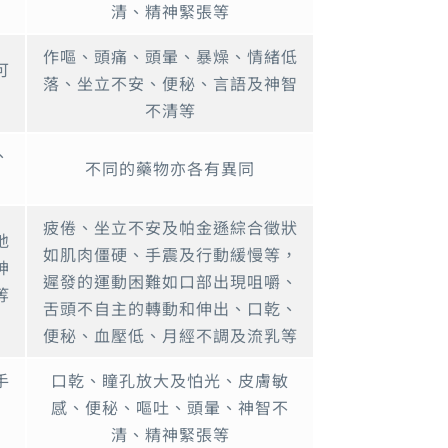
清、精神緊張等
作嘔、頭痛、頭暈、暴燥、情緒低
可
落、坐立不安、便秘、言語及神智
不清等
、
不同的藥物亦各有異同
疲倦、坐立不安及帕金遜綜合徵狀
地
如肌肉僵硬、手震及行動緩慢等，
神
遲發的運動困難如口部出現咀嚼、
等
舌頭不自主的轉動和伸出、口乾、
便秘、血壓低、月經不調及流乳等
手
口乾、瞳孔放大及怕光、皮膚敏
感、便秘、嘔吐、頭暈、神智不
清、精神緊張等