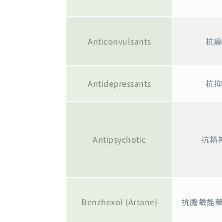
Anticonvulsants
抗
Antidepressants
抗
Antipsychotic
抗精
Benzhexol (Artane)
抗膽鹼能藥