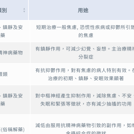
類別
用途
類別
用途
、鎮靜及安
短期治療一般焦慮, 恐慌性疾病或抑鬱所引
眠藥
的焦慮
有鎮靜作用，可減少幻覺、妄想。主治療精
精神病藥物
分裂症
有抗抑鬱作用，對有焦慮的病人特別有效。
環類
治療的初期、鎮靜、安眠效果顯著
、鎮靜及安
對中樞神經產生抑制作用，減除焦慮、不安
眠藥
失眠和緊張等徵狀，亦有減少抽搐的功用
減低由服用抗精神病藥物引致的副作用，如
(俗稱解藥)
金遜綜合症的徵狀