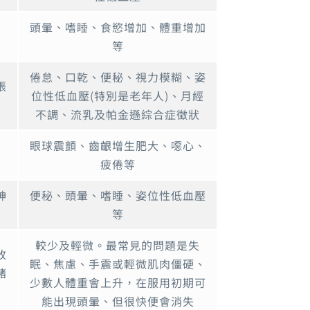
頭暈、嗜睡、食慾增加、體重增加
療
等
倦怠、口乾、便秘、視力模糊、姿
張
位性低血壓(特別是老年人)、月經
靜
不調、流乳及帕金遜綜合症徵狀
眼球震顫、齒齦增生肥大、噁心、
疲倦等
神
便秘、頭暈、嗜睡、姿位性低血壓
等
較少及輕微。最常見的問題是失
改
眠、焦慮、手震或輕微肌肉僵硬、
緒
少數人體重會上升，在服用初期可
能出現頭暈、但很快便會消失