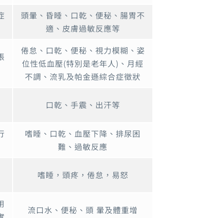
症
頭暈、昏睡、口乾、便秘、腸胃不
適、皮膚過敏反應等
倦怠、口乾、便秘、視力模糊、姿
張
位性低血壓(特別是老年人)、月經
靜
不調、流乳及帕金遜綜合症徵狀
口乾、手震、出汗等
行
嗜睡、口乾、血壓下降、排尿困
難、過敏反應
嗜睡，頭疼，倦怠，易怒
用
流口水、便秘、頭 暈及體重增
實