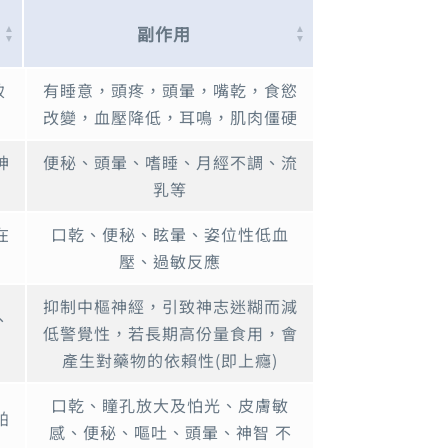
副作用
副作用
致
有睡意，頭疼，頭暈，嘴乾，食慾
改變，血壓降低，耳鳴，肌肉僵硬
神
便秘、頭暈、嗜睡、月經不調、流
乳等
在
口乾、便秘、眩暈、姿位性低血
壓、過敏反應
抑制中樞神經，引致神志迷糊而減
、
低警覺性，若長期高份量食用，會
產生對藥物的依賴性(即上癮)
口乾、瞳孔放大及怕光、皮膚敏
帕
感、便秘、嘔吐、頭暈、神智 不