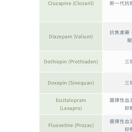
Clozapine (Clozaril)
新一代抗
抗焦慮藥
Diazepam (Valium)
Dothiepin (Prothiaden)
三
Doxepin (Sinequan)
三
Escitalopram
選擇性血
(Lexapro)
抑
選擇性血
Fluoxetine (Prozac)
抑