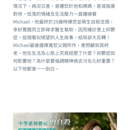
情況下，病況日差，曾遷怒於他和媽媽，甚或粗暴
對待。低落的情緒及生活壓力一直纏繞著
Michael，他最終於29歲時爆煲並萌生自殺念頭，
幸好驚醒而立即尋求醫生幫助，因而確診患上抑鬱
症。這個看似絕望的人生故事，結局卻大反轉！
Michael最後選擇寛恕父親所作，更照顧到其終
老，他在生活及心態上究竟經歷了什麼？抑鬱症如
何影響他？為什麼要強調精神病去污名化好重要？
以下他都會一一剖白。