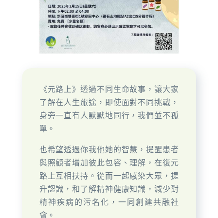
精神健康知識
社區服務
藥物副作用
職業康復服務
社會資源
醫療
《元路上》透過不同生命故事，讓大家
了解在人生旅途，即使面對不同挑戰，
照顧者角落
院舍
身旁一直有人默默地同行，我們並不孤
單。
自我療愈系列
也希望透過你我他她的智慧，提醒患者
與照顧者增加彼此包容、理解，在復元
輕鬆行山路線
路上互相扶持。從而一起感染大眾，提
升認識，和了解精神健康知識，減少對
海濱公園
精神疾病的污名化，一同創建共融社
會。