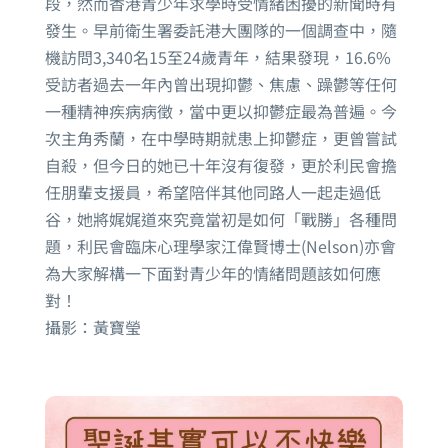
段，然而香港青少年求學時受情緒困擾的新聞時有
發生。早前衛生署委託港大團隊的一個調查中，隨
機訪問3,340名15至24歲青年，結果發現，16.6%
受訪者過去一年內曾出現抑鬱、焦慮、躁鬱等任何
一種精神疾病病徵，當中更以抑鬱症最為普遍。今
次主角秀蘭，在中學時期就患上抑鬱症，更曾嘗試
自殺，但今日的她已十年沒有復發，更於利民會擔
任朋輩支援員，希望陪伴其他同路人一起走過低
谷，她將娓娓道來究竟當初是如何「戰勝」各種問
題，利民會臨床心理學家江偉賢博士(Nelson)亦會
為大家解構一下面對青少年的情緒問題該如何應
對！
攝影：黃寶瑩