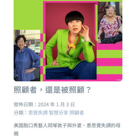
照顧者，還是被照顧？
發佈日期：
2024 年 1 月 3 日
分類：
思覺失調
智慧分享
照顧者
美國脫口秀藝人岡塚敦子與外婆、患思覺失調的母
親