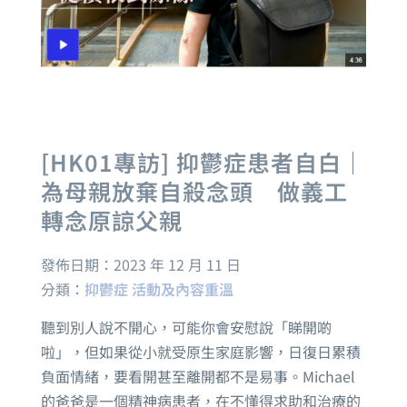
[HK01專訪] 抑鬱症患者自白｜
為母親放棄自殺念頭 做義工
轉念原諒父親
發佈日期：
2023 年 12 月 11 日
分類：
抑鬱症
活動及內容重溫
聽到別人說不開心，可能你會安慰說「睇開啲
啦」，但如果從小就受原生家庭影響，日復日累積
負面情緒，要看開甚至離開都不是易事。Michael
的爸爸是一個精神病患者，在不懂得求助和治療的