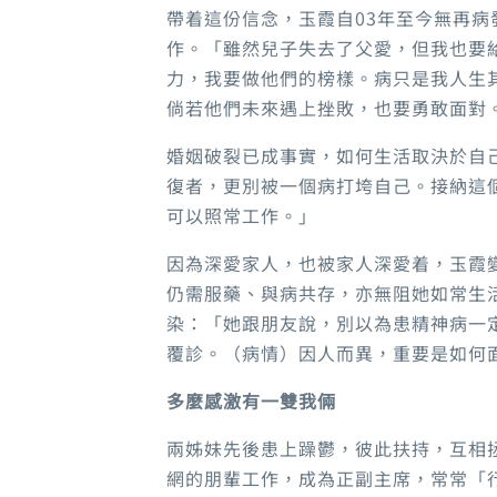
帶着這份信念，玉霞自03年至今無再
作。「雖然兒子失去了父愛，但我也要
力，我要做他們的榜樣。病只是我人生
倘若他們未來遇上挫敗，也要勇敢面對
婚姻破裂已成事實，如何生活取決於自
復者，更別被一個病打垮自己。接納這
可以照常工作。」
因為深愛家人，也被家人深愛着，玉霞
仍需服藥、與病共存，亦無阻她如常生
染：「她跟朋友說，別以為患精神病一
覆診。（病情）因人而異，重要是如何
多麼感激有一雙我倆
兩姊妹先後患上躁鬱，彼此扶持，互相
網的朋輩工作，成為正副主席，常常「