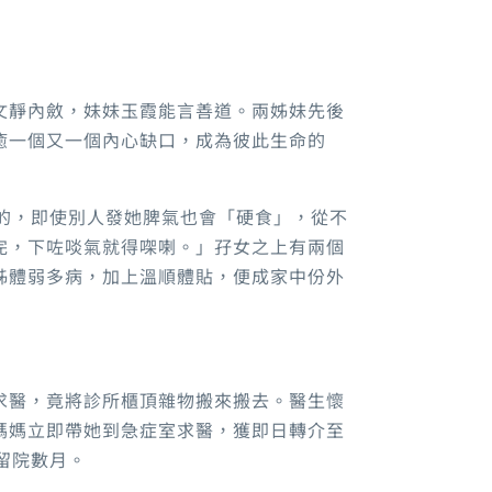
文靜內斂，妹妹玉霞能言善道。兩姊妹先後
癒一個又一個內心缺口，成為彼此生命的
瞇的，即使別人發她脾氣也會「硬食」，從不
完，下咗啖氣就得㗎喇。」孖女之上有兩個
姊體弱多病，加上溫順體貼，便成家中份外
求醫，竟將診所櫃頂雜物搬來搬去。醫生懷
媽媽立即帶她到急症室求醫，獲即日轉介至
留院數月。