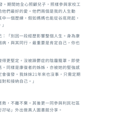
病發。期間她全心照顧兒子，照樣參與家校工
給他們最好的愛。他們兩個是我的人生動
其中一個歷練，假如媽媽也能從谷底爬起，
。」
己：「別因一段經歷影響整個人生。身為康
個病，與其同行，最重要是肯定自己，你也
變得更堅定。沒被躁鬱症的陰霾籠罩，即使
活。同樣是康復者的姊姊，亦被她的堅強感
定會復發。我妹妹21年來也沒事，只需定期
面對和接納自己。」
拯救，不離不棄。其後更一同參與利民社區
行孖咇」外出做真人圖書館分享。