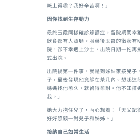
咪上得嚟？我好辛苦啊！」
因你找到生存動力
最終玉霞同樣確診躁鬱症，留院期間幸
飲食都有人照顧。服藥後玉霞的徵狀有
院，卻不幸遇上沙士，出院日期一拖再
式出院。
出院後第一件事，就是到姊妹家接兒子
子，最後發現他竟躲在茶几內。想起這
媽媽找他愈久，就留得愈耐。他不知道
我。」
她大力抱住兒子，內心想着：「天父記
好好照顧一對兒子和姊姊。」
接納自己如常生活