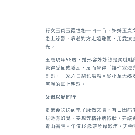
孖女玉貞玉霞性格一凹一凸，姊姊玉貞
患上躁鬱，靠着對方走過難關，用愛療
光。
玉霞現年56歲，她形容姊姊總是笑瞇
覺得受氣或委屈，反而覺得「讓你宣洩
哥哥，一家六口樂也融融。從小至大姊
呵護的掌上明珠。
父母以愛同行
畢業後姊姊到電子廠做文職，有日因病
疑她有幻覺、妄想等精神病徵狀，建議
青山醫院。年僅18歲確診躁鬱症，更需