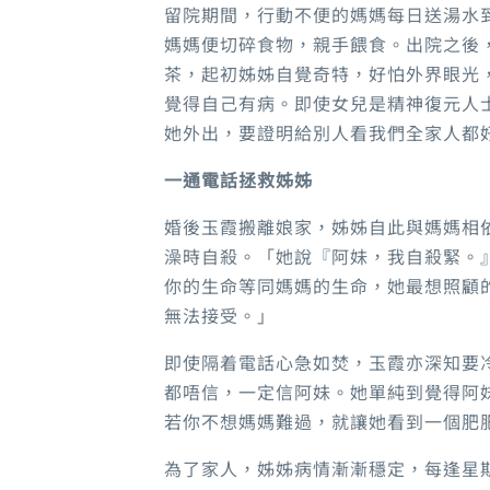
留院期間，行動不便的媽媽每日送湯水
媽媽便切碎食物，親手餵食。出院之後
茶，起初姊姊自覺奇特，好怕外界眼光
覺得自己有病。即使女兒是精神復元人
她外出，要證明給別人看我們全家人都
一通電話拯救姊姊
婚後玉霞搬離娘家，姊姊自此與媽媽相
澡時自殺。「她說『阿妹，我自殺緊。
你的生命等同媽媽的生命，她最想照顧
無法接受。」
即使隔着電話心急如焚，玉霞亦深知要
都唔信，一定信阿妹。她單純到覺得阿
若你不想媽媽難過，就讓她看到一個肥
為了家人，姊姊病情漸漸穩定，每逢星