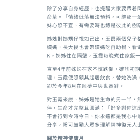
除了分享自身經歷，也提醒大家要帶着
命草。「情緒低落無法預料，可能那一
妹心照不宣，有需要時也總是彼此的樹
姊姊對姨甥仔視如己出，玉霞兩個兒子
姨媽，長大後也會帶姨媽吃自助餐、看
K。姊姊住在隔壁，玉霞每晚煮住家飯
直至4年前姊姊在家不慎跌倒，確診初
理，玉霞便照顧其起居飲食，替她洗澡
卻於今年8月在睡夢中與世長辭。
對玉霞來說，姊姊是她生命的另一半，
伴，生命才完整且圓滿：「好多謝你這
不會行到今時今日，你永遠都是我心中
分享，盼可鼓勵大眾多理解精神復元人
關於精神健康月