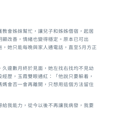
獲教會姊妹幫忙，讓兒子和姊姊借宿，起居
明顯改善，情緒也變得穩定。原本已可出
拖，她只能每晚與家人通電話，直至5月方正
。久違數月終於見面，她左找右找均不見幼
段經歷，玉霞雙眼通紅：「他說只要躲着，
媽媽會否一會再離開，只想用這個方法留住
得給我能力，從今以後不再讓我病發，我要