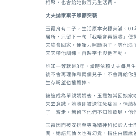
相聚，也會給她數百元生活費。
丈夫拋家棄子躁鬱突襲
玉霞育有二子，生活原本安穩美滿。0
居所，只留下一句「我唔會再返嚟」便
夫終會回家，便獨力照顧兩子，等他浪
天天帶他訓練，自製字卡與他互動。
誰知一等就是3年，當時依賴丈夫每月
後不會再理你和兩個兒子，不會再給你
生存盼望也摧毀掉。
被迫成為單親媽媽後，玉霞如常回娘家
失去意識。她隨即被送往急症室，情緒
子一齊走。若留下他們不知誰照顧，他
玉霞因而被安排至專為精神科候診人士
間，她語無倫次也有幻覺，指住白牆說