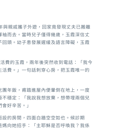
1年與親戚攜子外遊，回家竟發現丈夫已搬離
揮袖而去。當時兒子僅得幾歲，玉霞深信丈
子回頭。幼子患發展遲緩及語言障礙，玉霞
生活費的玉霞，兩年後突然收到電話：「我今
生活費。」一句話刺穿心房，把玉霞唯一的
吃團年飯，甫踏進屋內便暈倒在地上，一度
極不穩定：「我說我想放棄，想帶埋兩個兒
們會好辛苦。」
而設的房間，四面白牆空空如也。候診期
爸媽向她招手：「主耶穌是否呼喚我？我係