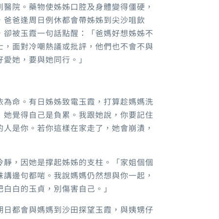
到醫院。藥物使姊姊口腔及身體變得僵硬，
，爸爸逢周日例休都會帶姊姊到尖沙咀飲
，卻被玉霞一句話點醒：「爸媽好想姊姊不
士，面對冷嘲熱議或批評，他們也不會不與
好愛她，要與她同行。」
依為命。有日姊姊致電玉霞，打算趁媽媽洗
』她覺得自己是負累。我跟她說，你要記住
的人是你。若你這樣在家走了，她會崩潰，
冷靜，因她是撑起姊姊的支柱。「家姐個個
妹講邊句都啱。我說媽媽仍然想與你一起，
肥白白的玉貞，別傷害自己。」
期日都會與媽媽到沙田探望玉霞，與姨甥仔