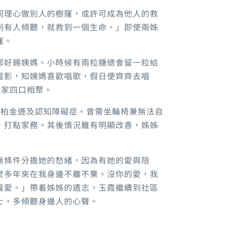
同理心做別人的樹窿，或許可成為他人的救
剎有人傾聽，就救到一個生命。」即使兩姊
窿。
都好錫姨媽。小時候有兩粒糖總會留一粒給
電影，知姨媽喜歡唱歌，假日便齊齊去唱
一家四口相聚。
期柏金遜及認知障礙症。曾需坐輪椅兼無法自
，打點家務。其後情況雖有明顯改善，姊姊
無條件分擔她的愁緒，因為有她的愛與陪
麼多年來在我身邊不離不棄。沒你的愛，我
最愛。」帶着姊姊的遺志，玉霞繼續到社區
士，多傾聽身邊人的心聲。