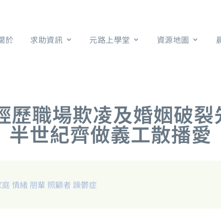
關於
求助資訊
元路上學堂
資源地圖
孖女經歷職場欺凌及婚姻破裂
半世紀齊做義工散播愛
家庭
情緒
朋輩
照顧者
躁鬱症