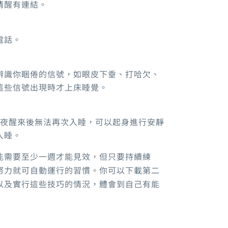
清醒有連結。
電話
。
辨識你睏倦的信號
，
如眼皮下垂、打哈欠、
這些信號出現時才上床睡覺
。
夜醒來後無法再次入睡，可以起身進行安靜
入睡
。
能需要至少一週才能見效
，
但只要持續練
努力就可自動運行的習慣
。
你可以下載第二
以及實行這些技巧的情況，體會到自己有能