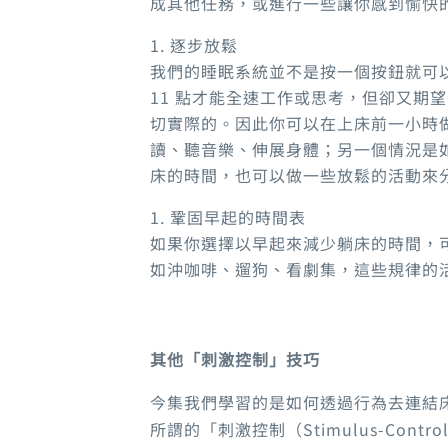
成其他任務
，
或進行一些讓你感到愉快
逐步放鬆
我們的睡眠系統並不是按一個按鈕就可
11
點才能全速工作或思考，但卻又期望
切實際的。因此你可以在上床前一小時
讀、聽音樂、伸展身體
；
另一個情況是
床的時間
，
也可以做一些放鬆的活動來
鞏固早起的時間表
如果你選擇以早起來減少躺床的時間
，
如沖咖啡、遛狗、看劇集，這些規律的
其他
「
刺激控制
」
技巧
今集我們學習的是如何透過行為去連結
所謂的「刺激控制
（Stimulus-Contr