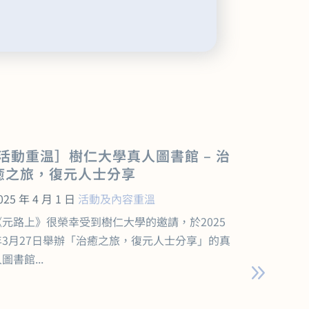
[活動重温］樹仁大學真人圖書館 – 治
元路上 
癒之旅，復元人士分享
《香氣
福》工
025 年 4 月 1 日
活動及內容重溫
2025 年 
《元路上》很榮幸受到樹仁大學的邀請，於2025
在熙來攘
年3月27日舉辦「治癒之旅，復元人士分享」的真
否渴望重
圖書館...
為人類最早