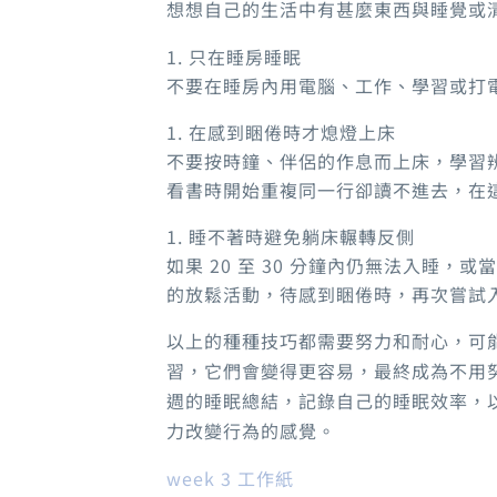
想想自己的生活中有甚麼東西與睡覺或
只在睡房睡眠
不要在睡房內用電腦、工作、學習或打
在感到睏倦時才熄燈上床
不要按時鐘、伴侶的作息而上床
，
學習
看書時開始重複同一行卻讀不進去，在
睡不著時避免躺床輾轉反側
如果
20
至
30
分鐘內仍無法入睡
，
或當
的放鬆活動，待感到睏倦時，再次嘗試
以上的種種技巧都需要努力和耐心，可
習，它們會變得更容易，最終成為不用
週的睡眠總結，記錄自己的睡眠效率，
力改變行為的感覺
。
week 3 工作紙