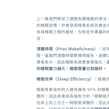
上一集我們學習了調整有關睡眠的想法
的睡眠習慣
，
你會發現睡覺系統其實並
床與睡眠之間的連結
。
在制定你專屬的
念
：
清醒時間（
Prior Wakefulness）：
從
間。當我們清醒時間累積得越多，身體
便會愈大，因此睡眠系統便會被強化。
的睡眠壓力越大，睡眠質量也就越好
。
睡眠效率（
Sleep Efficiency）：
睡著
睡眠質素良好的人通常擁有
90%
的睡
醒的
，
因此床會成為強有力的「睡眠暗
在床上的三分之一時間是清醒的，因此
說的一切的技巧其實目的都是要
縮短這