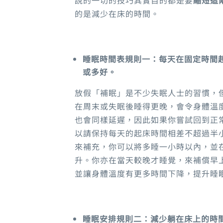
的是減少在床的時間
。
睡眠時間表規則一
：
每天在固定時間
或多好。
放假「補眠」是不少失眠人士的習慣
，
在周末或失眠後睡得更晚，會令身體溫
也會同樣延遲，因此如果你嘗試回到正
以請保持每天的起床時間相差不超過半
來補充
，
你可以將多睡一小時以內，並
升
。
你亦在當天較晚才睡覺
，
來補償早
並讓身體溫度有更多時間下降，提升睡
睡眠安排規則
二
：
減少躺在床上的時