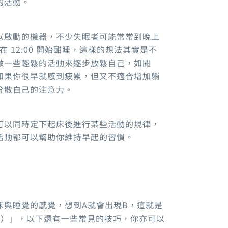
的活動
。
以啟動的機器，不少失眠者可能常常到晚上
在
12:00
開始酣睡
，
這樣的想法其實是不
做一些輕鬆的活動來逐步放鬆自己
，
如閱
如果你很早就感到疲累
，
但又不適合增加躺
分散自己的注意力。
可以同時定下起床後進行某些活動的規律，
活動都可以幫助你維持早起的習慣。
床與睡覺的感覺
，
想到
A
就會出現
B，
這就是
ol）」，
以下還有一些常見的技巧，你亦可以