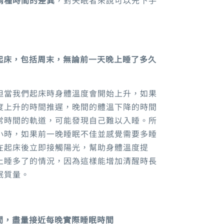
起床，包括周末，無論前一天晚上睡了多久
但當我們起床時身體溫度會開始上升，如果
度上升的時間推遲
，
晚間的體溫下降的時間
常時間的軌道
，
可能發現自己難以入睡。所
小時
，
如果前一晚睡眠不佳並感覺需要多睡
在起床後立即接觸陽光，幫助身體溫度提
上睡多了的情況，因為這樣能增加清醒時長
眠質量
。
間，盡量接近
每晚實際睡眠時間