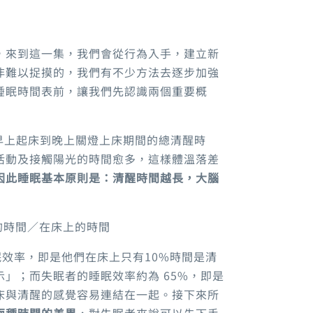
，
來到這一集，我們會從行為入手，建立新
非難以捉摸的
，
我們有不少方法去逐步加強
睡眠時間表前，讓我們先認識兩個重要概
早上起床到晚上關燈上床期間的總清醒時
活動及接觸陽光的時間愈多，這樣體溫落差
因此睡眠基本原則是：清醒時間越長，大腦
的時間／在床上的時間
眠效率，即是他們在床上只有
10%
時間是清
示」
；
而失眠者的睡眠效率約為
65%，
即是
床與清醒的感覺容易連結在一起
。
接下來所
兩種時間的差異
，
對失眠者來說可以先下手