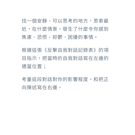
精神健康知識
找一個安靜、可以思考的地方，思索最
社區服務
近，在
什麼
情景，發生
了
什麼令你感到
藥物副作用
焦慮、恐慌、抑鬱、困擾的事情
。
職業康復服務
社會資源
根據這張《
反擊自我對話記錄表》
的項
醫療
目
指示，把當時的自我對話寫在左邊的
照顧者角落
適當位置
；
院舍
考量這段對話對你的影響程度。
和
把
正
向陳述
寫在右邊
。
自我療愈系列
輕鬆行山路線
海濱公園