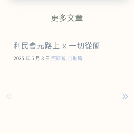
更多文章
利民會元路上 x 一切從簡
2025 年 5 月 3 日
照顧者
,
自助篇
2
《
態
元