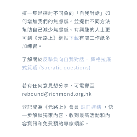
公園
這一集是探討不同負向「自我對話」如
何增加我們的焦慮感。並提供不同方法
幫助自己減少焦慮感。有興趣的人士更
可到《元路上》網站
下載
有關工作紙多
加練習。
了解關於
反擊負向自我對話 – 蘇格拉底
式質疑 (Socratic questions)
若有任何意見想分享，可電郵至
rebound@richmond.org.hk
登記成為《元路上》會員
註冊連結
，快
一步解鎖獨家內容、收到最新活動和內
容資訊和免費預約專家傾訴。