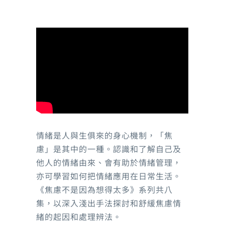
精神健康知識
社區服務
藥物副作用
職業康復服務
社會資源
醫療
照顧者角落
院舍
情緒是人與生俱來的身心機制，「焦
自我療愈系列
慮」是其中的一種。認識和了解自己及
他人的情緒由來、會有助於情緒管理，
亦可學習如何把情緒應用在日常生活。
輕鬆行山路線
《焦慮不是因為想得太多》系列共八
集，以深入淺出手法探討和舒緩焦慮情
海濱公園
緒的起因和處理辨法。