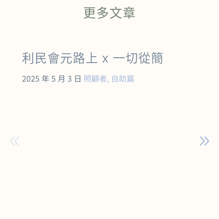
更多文章
利民會元路上 x 一切從簡
2025 年 5 月 3 日
照顧者
,
自助篇
2
《
態
元