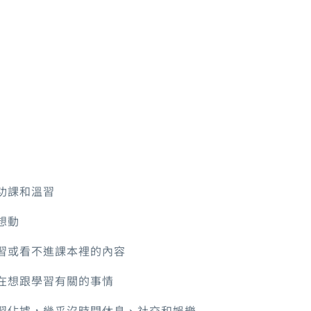
做功課和溫習
想動
學習或看不進課本裡的內容
常在想跟學習有關的事情
補習佔據，幾乎沒時間休息、社交和娛樂