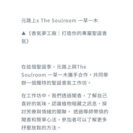
精神健康知識
元路上x
The Soulroom 一草一木
社區服務
藥物副作用
🎄
《香氣夢工廠：打造你的專屬聖誕香
職業康復服務
氛》
社會資源
醫療
照顧者角落
在這個聖誕季，元路上與The
院舍
Soulroom 一草一木攜手合作，共同舉
辦一個獨特的聖誕香氣工作坊。
自我療愈系列
在工作坊中，我們透過聞香，了解自己
喜好的氣味，認識植物暗藏之訊息，探
輕鬆行山路線
討芳療與情緒的關聯。 透過導師帶領的
聞香和簡單心法，參加者可以了解更多
海濱公園
抒壓放鬆的方法。