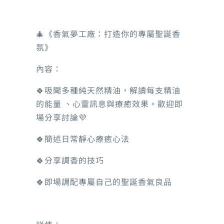
公園
🎄
《香氣夢工廠：打造你的專屬聖誕香
氛》
內容：
🍀
吸聞多種純天然精油，解讀每支精油
的能量 、心靈訊息與療癒效果。歡迎即
場分享討論
💜
🍀
簡述日常靜心療癒心法
🍀
分享調香的技巧
🍀
即場調配專屬自己的聖誕香氣良品