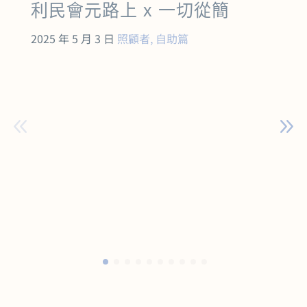
利民會元路上 x 一切從簡
2025 年 5 月 3 日
照顧者
,
自助篇
2
《
態
元