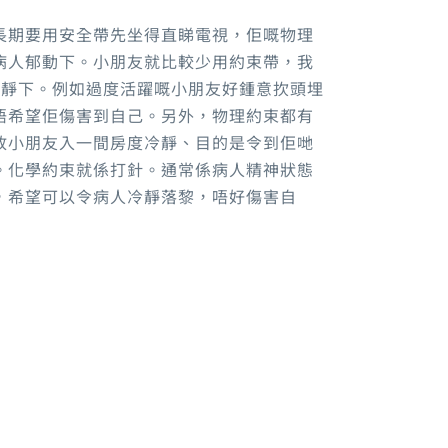
長期要用安全帶先坐得直睇電視，佢嘅物理
病人郁動下。小朋友就比較少用約束帶，我
佢地冷靜下。例如過度活躍嘅小朋友好鍾意扻頭埋
唔希望佢傷害到自己。另外，物理約束都有
放小朋友入一間房度冷靜、目的是令到佢哋
。化學約束就係打針。通常係病人精神狀態
，希望可以令病人冷靜落黎，唔好傷害自