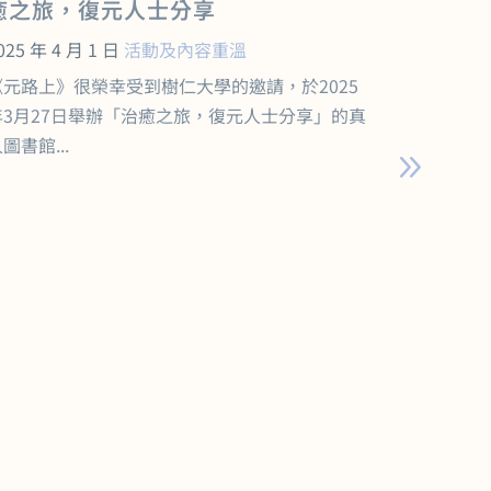
癒之旅，復元人士分享
《香氣
福》工
025 年 4 月 1 日
活動及內容重溫
2025 年 
《元路上》很榮幸受到樹仁大學的邀請，於2025
在熙來攘
年3月27日舉辦「治癒之旅，復元人士分享」的真
否渴望重
圖書館...
為人類最早