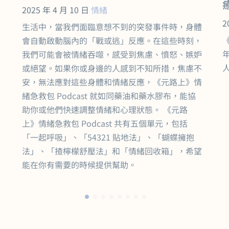
2025 年 4 月 10 日
情緒
2
生活中，當我們面臨意想不到的突發事件時，身體
會自動啟動腦內的「戰或逃」反應。在這些時刻，
我們可能會被情緒吞噬，感受到焦慮、憤怒、嫉妒
人
或絕望。如果你或身邊的人感到不知所措，焦慮不
安，無法應對這些身體和情緒反應，《元路上》情
緒急救包 Podcast 就如同藥油和藥水膠布，能協
助你或他們快速調整情緒和心理狀態。 《元路
上》情緒急救包 Podcast 共有五個單元，包括
「一起呼吸」、「54321 貼地法」、「蝴蝶擁抱
法」、「揸檸檬舒壓法」和「情緒回收箱」，希望
能在你有需要的時候提供幫助。