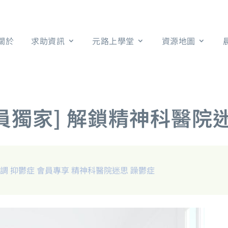
關於
求助資訊
元路上學堂
資源地圖
員獨家] 解鎖精神科醫院
失調
抑鬱症
會員專享
精神科醫院迷思
躁鬱症