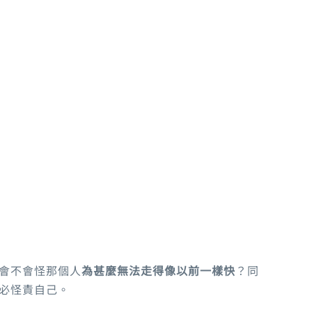
會不會怪那個人
為甚麼無法走得像以前一樣快
？同
必怪責自己。