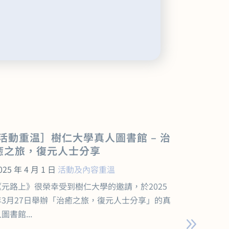
[活動重温］樹仁大學真人圖書館 – 治
元路上 
癒之旅，復元人士分享
《香氣
福》工
025 年 4 月 1 日
活動及內容重溫
2025 年 
《元路上》很榮幸受到樹仁大學的邀請，於2025
在熙來攘
年3月27日舉辦「治癒之旅，復元人士分享」的真
否渴望重
圖書館...
為人類最早