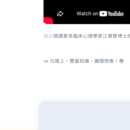
按此
閱讀更多臨床心理學家江偉賢博士
📣 元路上，豐富知識，擴闊想像！📚