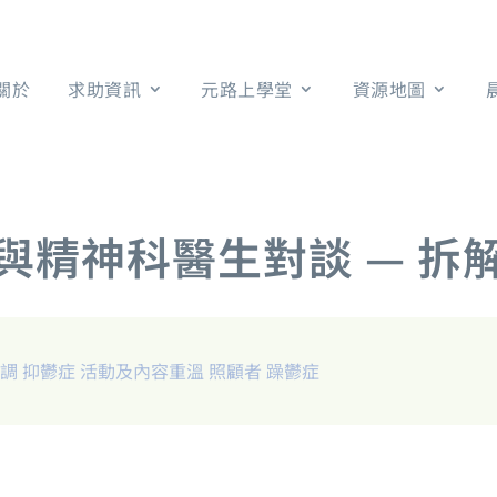
關於
求助資訊
元路上學堂
資源地圖
精神科醫生對談 — 拆解
失調
抑鬱症
活動及內容重溫
照顧者
躁鬱症