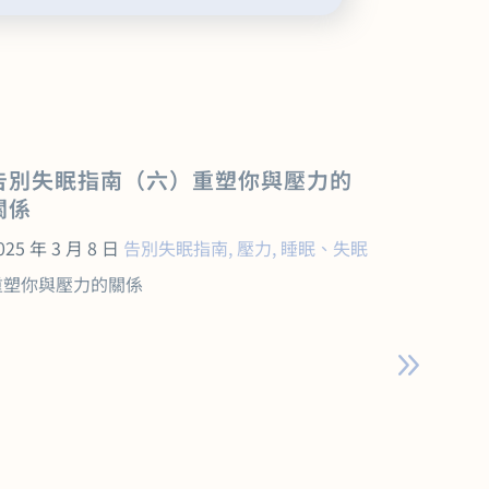
告別失眠指南（六）重塑你與壓力的
告別失
關係
放鬆機
025 年 3 月 8 日
告別失眠指南
,
壓力
,
睡眠、失眠
2025 年 
重塑你與壓力的關係
來到第四
記如何放
鬆反應，