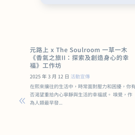
– 治
元路上 x The Soulroom 一草一木
《香氣之旅II：探索及創造身心的幸
福》工作坊
2025 年 3 月 12 日
活動宣傳
2025
在熙來攘往的生活中，時常面對壓力和困擾，你
享」的真
否渴望重拾內心寧靜與生活的幸福感。 嗅覺，作
為人類最早發...