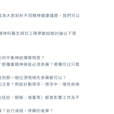
賓為大家剖析不同精神健康議題，我們可以
璐精神科醫生與社工陳學敏姑娘討論以下資
如何平衡神經傳導物質？
？那種裏精神病是必須食藥？哪種可以只靠
或到那一個位頂唔順先食藥都可以？
別注意？例如計劃懷孕、懷孕中、慢性疾病
包括攰、眼瞓、增重等）都會影響工作及不
藥？自行減弱，停藥的後果？